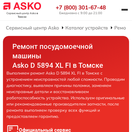
+7 (800) 301-67-48
Ежедневно с 9:00 до 21:00
Сервисный центр Asko
в
Томске
Сервисный центр Asko
Каталог устройств
Ремонт
Ремонт посудомоечной
машины
Asko D 5894 XL FI в Томске
Выполняем ремонт Asko D 5894 XL FI в Томске с
устранением неисправностей любой сложности. Проводим
диагностику, выявляем причины поломки, заменяем
неисправные детали и восстанавливаем
работоспособность устройства. Используем оригинальные
или рекомендованные производителем запчасти, после
ремонта выполняем проверку всех функций и
предоставляем гарантию.
Официальный сервис