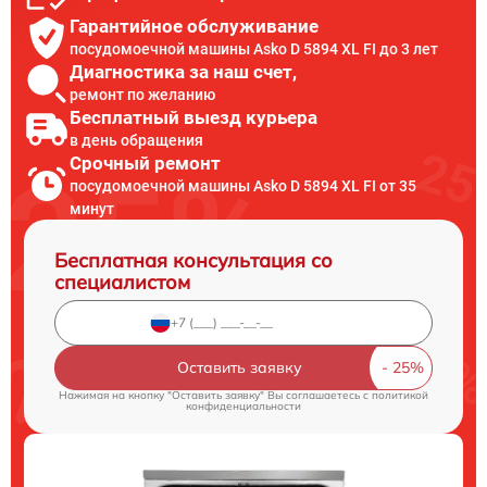
Гарантийное обслуживание
посудомоечной машины Asko D 5894 XL FI до 3 лет
Диагностика за наш счет,
ремонт по желанию
Бесплатный выезд курьера
в день обращения
Срочный ремонт
посудомоечной машины Asko D 5894 XL FI от 35
минут
Бесплатная консультация со
специалистом
Оставить заявку
Нажимая на кнопку "Оставить заявку" Вы соглашаетесь c
политикой
конфиденциальности