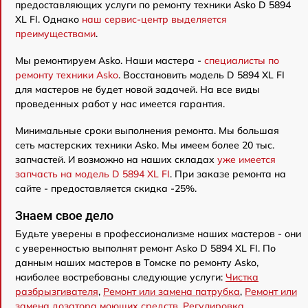
предоставляющих услуги по ремонту техники Asko D 5894
XL FI. Однако
наш сервис-центр выделяется
преимуществами
.
Мы ремонтируем Asko. Наши мастера -
специалисты по
ремонту техники Asko
. Восстановить модель D 5894 XL FI
для мастеров не будет новой задачей. На все виды
проведенных работ у нас имеется гарантия.
Минимальные сроки выполнения ремонта. Мы большая
сеть мастерских техники Asko. Мы имеем более 20 тыс.
запчастей. И возможно на наших складах
уже имеется
запчасть на модель D 5894 XL FI
. При заказе ремонта на
сайте - предоставляется скидка -25%.
Знаем свое дело
Будьте уверены в профессионализме наших мастеров - они
с уверенностью выполнят ремонт Asko D 5894 XL FI. По
данным наших мастеров в Томске по ремонту Asko,
наиболее востребованы следующие услуги:
Чистка
разбрызгивателя
,
Ремонт или замена патрубка
,
Ремонт или
замена дозатора моющих средств
,
Регулировка